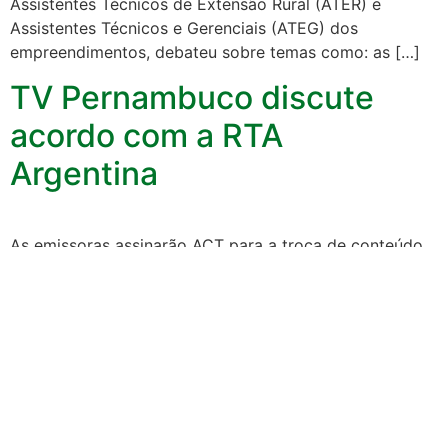
Assistentes Técnicos de Extensão Rural (ATER) e
Assistentes Técnicos e Gerenciais (ATEG) dos
empreendimentos, debateu sobre temas como: as […]
TV Pernambuco discute
acordo com a RTA
Argentina
As emissoras assinarão ACT para a troca de conteúdo
O presidente da TV Pernambuco, Ivan Júnior, em visita
recente a Buenos Aires, discutiu com Rosário Lufrano,
presidente da Radio y Televisión Argentina (RTA), a
renovação de Acordo de Cooperação Técnica
(ACT),para a troca de conteúdo entre as duas
emissoras. O acordo também envolve a UPE, […]