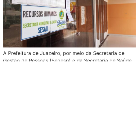
A Prefeitura de Juazeiro, por meio da Secretaria de
Gestão de Pessoas (Segesp) e da Secretaria de Saúde
(Sesau), divulgou no Diário Oficial do Município (DOM)
desta segunda-feira (01), um novo edital de processo
seletivo simplificado para manter os serviços essenciais
na sede da unidade de Tratamento Fora do Domicílio –
TFD, localizada em Salvador […]
Encontros promovem a
implantação de núcleos
territoriais da Agenda Bahia