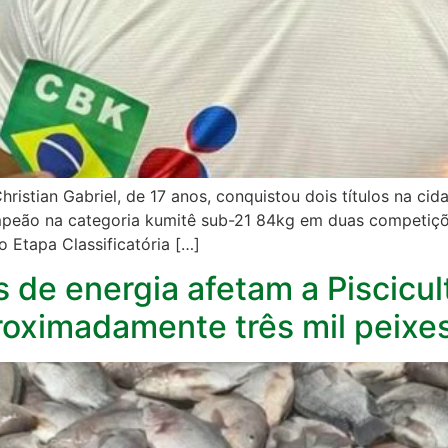
istian Gabriel, de 17 anos, conquistou dois títulos na cid
peão na categoria kumitê sub-21 84kg em duas competiçõe
o Etapa Classificatória […]
s de energia afetam a Piscicu
oximadamente três mil peixe