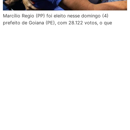
Marcílio Regio (PP) foi eleito nesse domingo (4)
prefeito de Goiana (PE), com 28.122 votos, o que
equivale a 54,10%. O resultado com 100% das seções
apuradas foi consolidado pouco antes das 18h. Ao lado
da vice-prefeita eleita, Lícia Maciel (PT), Marcílio
contou com o importante apoio do ex-prefeito Eduardo
Honório, reconhecido como um dos […]
Confira às vagas de
emprego disponíveis na
Agência do Trabalho de
Petrolina e Juazeiro