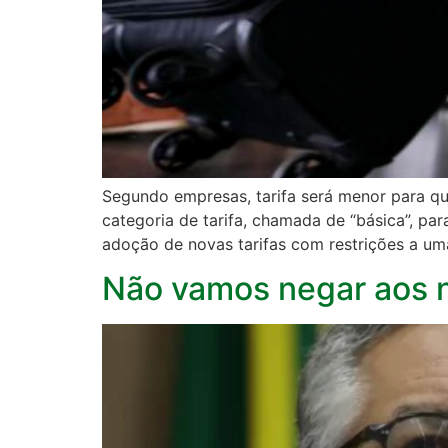
Segundo empresas, tarifa será menor para q
categoria de tarifa, chamada de “básica”, pa
adoção de novas tarifas com restrições a 
Não vamos negar aos nos