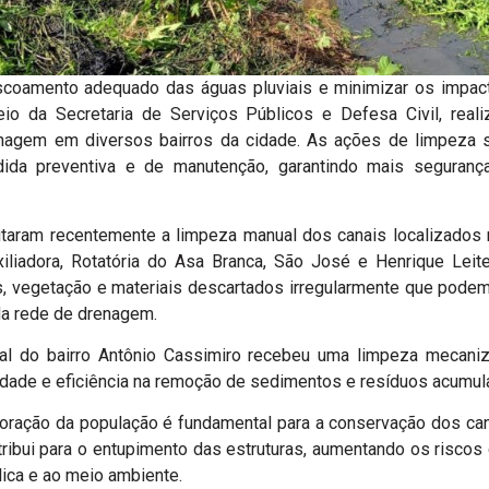
escoamento adequado das águas pluviais e minimizar os impac
meio da Secretaria de Serviços Públicos e Defesa Civil, real
nagem em diversos bairros da cidade. As ações de limpeza s
da preventiva e de manutenção, garantindo mais seguranç
utaram recentemente a limpeza manual dos canais localizados
iliadora, Rotatória do Asa Branca, São José e Henrique Leit
os, vegetação e materiais descartados irregularmente que pode
a rede de drenagem.
nal do bairro Antônio Cassimiro recebeu uma limpeza mecaniz
idade e eficiência na remoção de sedimentos e resíduos acumul
boração da população é fundamental para a conservação dos canai
tribui para o entupimento das estruturas, aumentando os riscos
lica e ao meio ambiente.