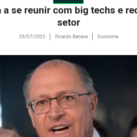
 a se reunir com big techs e r
setor
29/07/2025
Ricardo Banana
Economia