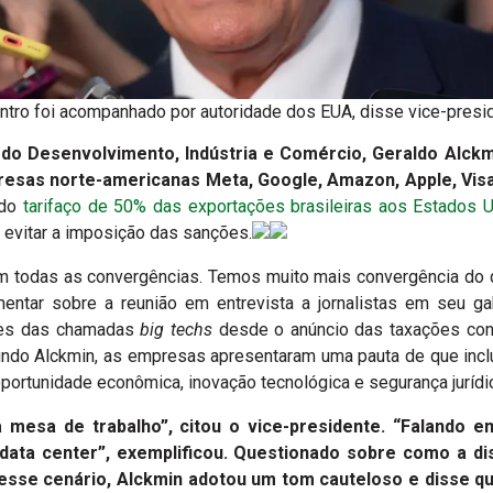
ntro foi acompanhado por autoridade dos EUA, disse vice-presi
 do Desenvolvimento, Indústria e Comércio, Geraldo Alckm
esas norte-americanas Meta, Google, Amazon, Apple, Visa
 do
tarifaço de 50% das exportações brasileiras aos Estados 
e evitar a imposição das sanções.
 todas as convergências. Temos muito mais convergência do q
mentar sobre a reunião em entrevista a jornalistas em seu g
tes das chamadas
big techs
desde o anúncio das taxações contr
ndo Alckmin, as empresas apresentaram uma pauta de que inclu
oportunidade econômica, inovação tecnológica e segurança jurídic
esa de trabalho”, citou o vice-presidente. “Falando e
 data center”, exemplificou. Questionado sobre como a d
nesse cenário, Alckmin adotou um tom cauteloso e disse q