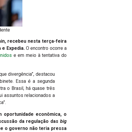
dente
in, recebeu nesta terça-feira
 e Expedia.
O encontro ocorre a
Unidos
e em meio à tentativa do
ue divergência”, destacou
abinete. Essa é a segunda
a o Brasil, há quase três
i assuntos relacionados a
a”.
m oportunidade econômica, o
iscussão da regulação das
big
ue o governo não teria pressa