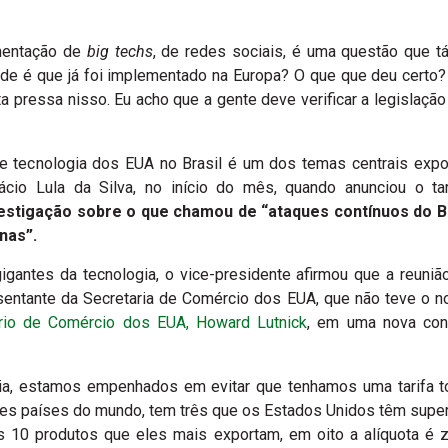
mentação de
big techs
, de redes sociais, é uma questão que 
de é que já foi implementado na Europa? O que que deu certo? 
 pressa nisso. Eu acho que a gente deve verificar a legislação 
 tecnologia dos EUA no Brasil é um dos temas centrais expo
ácio Lula da Silva, no início do mês, quando anunciou o ta
estigação sobre o que chamou de “ataques contínuos do Br
anas”.
gantes da tecnologia, o vice-presidente afirmou que a reuni
esentante da Secretaria de Comércio dos EUA, que não teve o 
ário de Comércio dos EUA, Howard Lutnick
, em uma nova con
ria, estamos empenhados em evitar que tenhamos uma tarifa tot
s países do mundo, tem três que os Estados Unidos têm superáv
os 10 produtos que eles mais exportam, em oito a alíquota é 