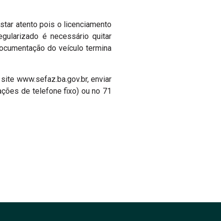
star atento pois o licenciamento
gularizado é necessário quitar
documentação do veículo termina
site www.sefaz.ba.gov.br, enviar
ações de telefone fixo) ou no 71