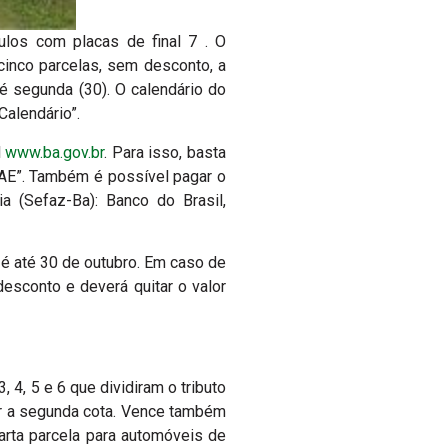
los com placas de final 7 . O
cinco parcelas, sem desconto, a
té segunda (30). O calendário do
“Calendário”.
l
www.ba.gov.br
. Para isso, basta
 DAE”. Também é possível pagar o
a (Sefaz-Ba): Banco do Brasil,
7 é até 30 de outubro. Em caso de
esconto e deverá quitar o valor
 4, 5 e 6 que dividiram o tributo
ar a segunda cota. Vence também
uarta parcela para automóveis de