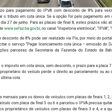
razo para pagamento do IPVA com desconto de 8% para veícu
ar o tributo em cota única. Se a opção for pelo pagamento em 
ia 27 de junho. Para as placas de final 8, estes prazos vão a
ite
www.sefaz.ba.gov.br
, no canal “Inspetoria eletrônica”, “IPVA”, 
desconto de 8% pode ser realizado via Pix, por meio do porta
icitar o serviço “Pagar licenciamento cota única – emissão do
ições parceiras da Secretaria da Fazenda do Estado da Bahi
ar o imposto em cota única, sem desconto, o prazo para a placa 
roprietário do veículo perde o direito ao parcelamento ou ao d
 última cota.
 mensais para os donos de veículos com placas de finais 1, 2, 3,
ículo com placa de final 5 ou 6 e parcelou o IPVA precisa quit
os proprietários de veículos com placas de finais 3 e 4, e a q