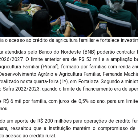
ia o acesso ao crédito da agricultura familiar e fortalece invest
liar atendidas pelo Banco do Nordeste (BNB) poderão contratar
026/2027. O limite anterior era de R$ 53 mil e a ampliação 
gricultura Familiar (Pronaf), formado por famílias com renda an
Desenvolvimento Agrário e Agricultura Familiar, Fernanda Machi
 realizado nesta quarta-feira (1º), em Fortaleza. Segundo a minis
o Safra 2022/2023, quando o limite de financiamento era de apen
R$ 6 mil por família, com juros de 0,5% ao ano, para um limit
mou.
do um aporte de R$ 200 milhões para operações de crédito fu
ara, ressaltou que a instituição mantém o compromisso de 
o acesso ao crédito rural.