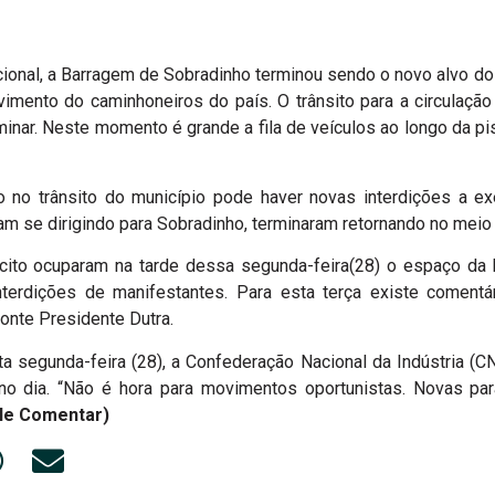
ional, a Barragem de Sobradinho terminou sendo o novo alvo d
vimento do caminhoneiros do país. O trânsito para a circulação
rminar. Neste momento é grande a fila de veículos ao longo da p
o no trânsito do município pode haver novas interdições a e
m se dirigindo para Sobradinho, terminaram retornando no meio
cito ocuparam na tarde dessa segunda-feira(28) o espaço da R
r interdições de manifestantes. Para esta terça existe comen
Ponte Presidente Dutra.
ta segunda-feira (28), a Confederação Nacional da Indústria (C
no dia. “Não é hora para movimentos oportunistas. Novas pa
le Comentar)