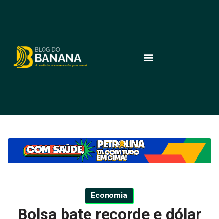
Economia
Bolsa bate recorde e dólar