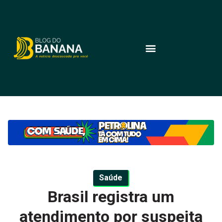
Saúde
Brasil registra um
atendimento por suspeita