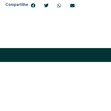
Compartilhe:
© 2025 Blog do Banana
Acompanhe as principais notícias e análises de Petrolina e
região, sempre com o compromisso de levar informação