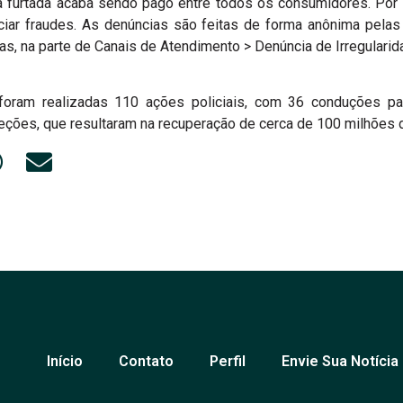
gia furtada acaba sendo pago entre todos os consumidores. Po
ciar fraudes. As denúncias são feitas de forma anônima pela
ras, na parte de Canais de Atendimento > Denúncia de Irregularid
oram realizadas 110 ações policiais, com 36 conduções par
peções, que resultaram na recuperação de cerca de 100 milhões 
Início
Contato
Perfil
Envie Sua Notícia