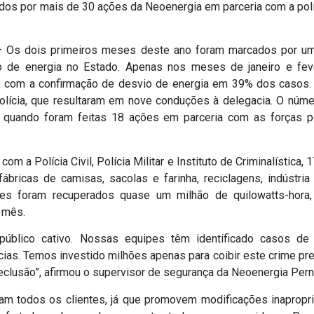
dos por mais de 30 ações da Neoenergia em parceria com a políc
– Os dois primeiros meses deste ano foram marcados por um
o de energia no Estado. Apenas nos meses de janeiro e feve
o, com a confirmação de desvio de energia em 39% dos casos.
olícia, que resultaram em nove conduções à delegacia. O núm
 quando foram feitas 18 ações em parceria com as forças po
om a Polícia Civil, Polícia Militar e Instituto de Criminalística
ábricas de camisas, sacolas e farinha, reciclagens, indústria 
s foram recuperados quase um milhão de quilowatts-hora, 
 mês.
público cativo. Nossas equipes têm identificado casos d
ncias. Temos investido milhões apenas para coibir este crime pr
reclusão”, afirmou o supervisor de segurança da Neoenergia Pern
am todos os clientes, já que promovem modificações inapropri