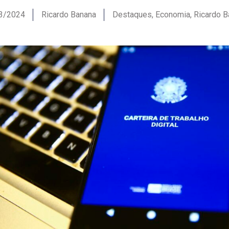
3/2024
Ricardo Banana
Destaques
,
Economia
,
Ricardo B