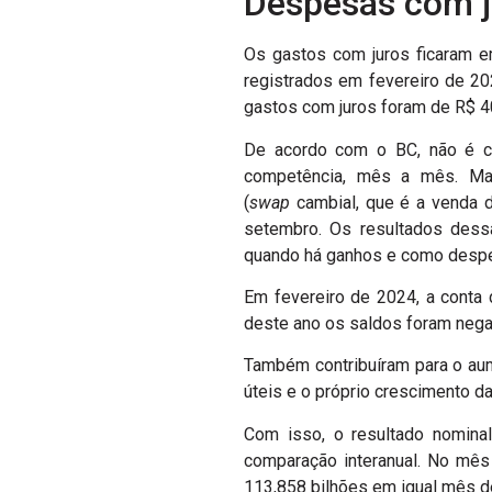
Despesas com j
Os gastos com juros ficaram e
registrados em fevereiro de 202
gastos com juros foram de R$ 4
De acordo com o BC, não é co
competência, mês a mês. Ma
(
swap
cambial, que é a venda d
setembro. Os resultados dessa
quando há ganhos e como despe
Em fevereiro de 2024, a conta 
deste ano os saldos foram nega
Também contribuíram para o aum
úteis e o próprio crescimento da
Com isso, o resultado nomina
comparação interanual. No mês 
113,858 bilhões em igual mês d