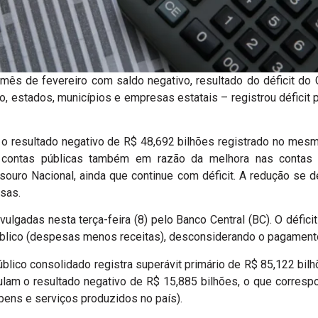
mês de fevereiro com saldo negativo, resultado do déficit do G
, estados, municípios e empresas estatais – registrou déficit 
ue o resultado negativo de R$ 48,692 bilhões registrado no m
s contas públicas também em razão da melhora nas contas d
esouro Nacional, ainda que continue com déficit. A redução se 
sas.
vulgadas nesta terça-feira (8) pelo Banco Central (BC). O défici
blico (despesas menos receitas), desconsiderando o pagamento 
úblico consolidado registra superávit primário de R$ 85,122 bi
lam o resultado negativo de R$ 15,885 bilhões, o que corresp
bens e serviços produzidos no país).