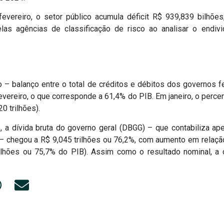
ereiro, o setor público acumula déficit R$ 939,839 bilhões
as agências de classificação de risco ao analisar o endiv
co – balanço entre o total de créditos e débitos dos governos f
vereiro, o que corresponde a 61,4% do PIB. Em janeiro, o percen
0 trilhões).
, a dívida bruta do governo geral (DBGG) – que contabiliza a
s – chegou a R$ 9,045 trilhões ou 76,2%, com aumento em relaçã
ilhões ou 75,7% do PIB). Assim como o resultado nominal, a d