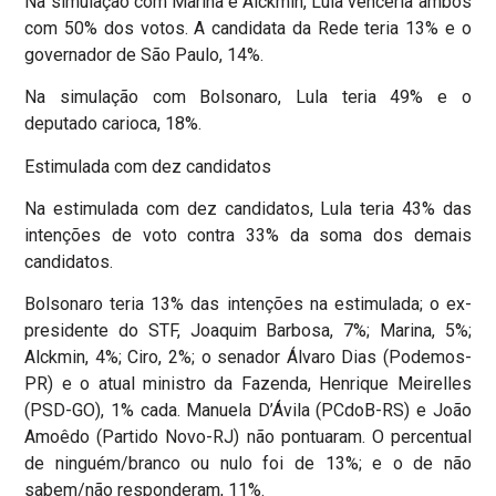
Na simulação com Marina e Alckmin, Lula venceria ambos
com 50% dos votos. A candidata da Rede teria 13% e o
governador de São Paulo, 14%.
Na simulação com Bolsonaro, Lula teria 49% e o
deputado carioca, 18%.
Estimulada com dez candidatos
Na estimulada com dez candidatos, Lula teria 43% das
intenções de voto contra 33% da soma dos demais
candidatos.
Bolsonaro teria 13% das intenções na estimulada; o ex-
presidente do STF, Joaquim Barbosa, 7%; Marina, 5%;
Alckmin, 4%; Ciro, 2%; o senador Álvaro Dias (Podemos-
PR) e o atual ministro da Fazenda, Henrique Meirelles
(PSD-GO), 1% cada. Manuela D’Ávila (PCdoB-RS) e João
Amoêdo (Partido Novo-RJ) não pontuaram. O percentual
de ninguém/branco ou nulo foi de 13%; e o de não
sabem/não responderam, 11%.