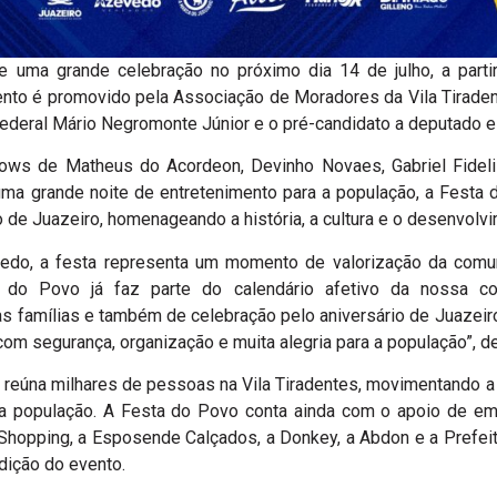
de uma grande celebração no próximo dia 14 de julho, a parti
vento é promovido pela Associação de Moradores da Vila Tirade
ederal Mário Negromonte Júnior e o pré-candidato a deputado es
ws de Matheus do Acordeon, Devinho Novaes, Gabriel Fidelis
ma grande noite de entretenimento para a população, a Festa
o de Juazeiro, homenageando a história, a cultura e o desenvolv
edo, a festa representa um momento de valorização da comu
ta do Povo já faz parte do calendário afetivo da nossa
as famílias e também de celebração pelo aniversário de Juazei
com segurança, organização e muita alegria para a população”, d
 reúna milhares de pessoas na Vila Tiradentes, movimentando a
a população. A Festa do Povo conta ainda com o apoio de empr
 Shopping, a Esposende Calçados, a Donkey, a Abdon e a Prefeit
dição do evento.