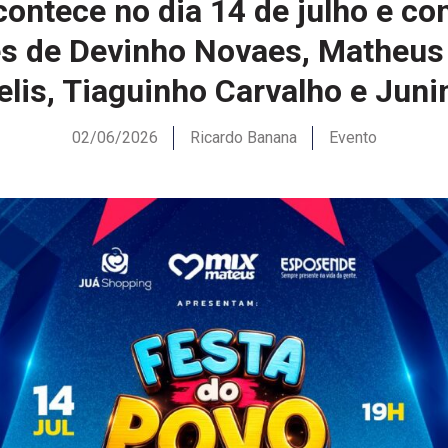
contece no dia 14 de julho e co
s de Devinho Novaes, Matheus
delis, Tiaguinho Carvalho e Jun
02/06/2026
Ricardo Banana
Evento