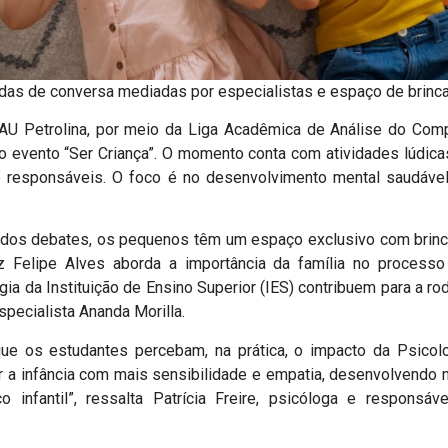
as de conversa mediadas por especialistas e espaço de brincad
U Petrolina, por meio da Liga Acadêmica de Análise do Comp
 evento “Ser Criança”. O momento conta com atividades lúdicas 
e responsáveis. O foco é no desenvolvimento mental saudáve
 dos debates, os pequenos têm um espaço exclusivo com brinca
z Felipe Alves aborda a importância da família no processo d
ia da Instituição de Ensino Superior (IES) contribuem para a rod
specialista Ananda Morilla.
ue os estudantes percebam, na prática, o impacto da Psicolo
har a infância com mais sensibilidade e empatia, desenvolvend
 infantil”, ressalta Patrícia Freire, psicóloga e responsáv