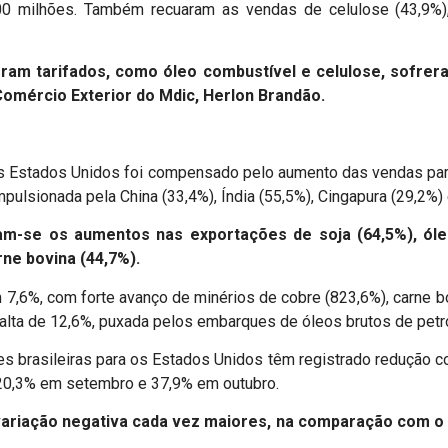
00 milhões. Também recuaram as vendas de celulose (43,9%),
am tarifados, como óleo combustível e celulose, sofrera
Comércio Exterior do Mdic, Herlon Brandão.
s Estados Unidos foi compensado pelo aumento das vendas par
mpulsionada pela China (33,4%), Índia (55,5%), Cingapura (29,2%) 
am-se os aumentos nas exportações de soja (64,5%), óle
rne bovina (44,7%).
7,6%, com forte avanço de minérios de cobre (823,6%), carne bo
alta de 12,6%, puxada pelos embarques de óleos brutos de petr
s brasileiras para os Estados Unidos têm registrado redução c
 20,3% em setembro e 37,9% em outubro.
ariação negativa cada vez maiores, na comparação com o