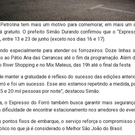
 Petrolina tem mais um motivo para comemorar, em mais um an
 gratuito. O prefeito Simão Durando confirmou que o “Expres
 entre 13 e 23 de junho (exceto nos dias 16 e 17).
lando especialmente para atender os forrozeiros. Doze linhas s
ão ao Pátio Ana das Carrancas até o fim da programação. Além d
no River Shopping e no Mix Mateus, das 19h até o final da festa.
a de manter a gratuidade é reflexo do sucesso das edições ant
rró e foi um sucesso. Esse ano estamos repetindo a medida, 
15 e 20 mil pessoas por noite”, destacou Simão.
, o Expresso do Forró também busca garantir mais segurança, 
 dificuldade de encontrar estacionamento nos arredores do even
s pontos fixos de embarque, o serviço reforça o compromisso d
lico no que já é considerado o Melhor São João do Brasil.