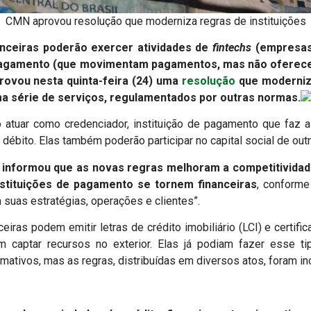
CMN aprovou resolução que moderniza regras de instituições
anceiras poderão exercer atividades de
fintechs
(empresas 
e pagamento (que movimentam pagamentos, mas não ofere
rovou nesta quinta-feira (24) uma
resolução
que moderniza
a série de serviços, regulamentados por outras normas.
 atuar como credenciador, instituição de pagamento que faz a
 débito. Elas também poderão participar no capital social de out
 informou que as novas regras melhoram a competitividad
nstituições de pagamento se tornem financeiras
, conform
suas estratégias, operações e clientes”.
iras podem emitir letras de crédito imobiliário (LCI) e certif
captar recursos no exterior. Elas já podiam fazer esse 
mativos, mas as regras, distribuídas em diversos atos, foram in