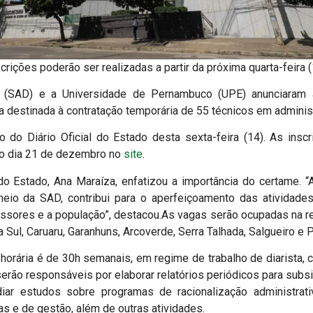
crições poderão ser realizadas a partir da próxima quarta-feira 
o (SAD) e a Universidade de Pernambuco (UPE) anunciaram a
a destinada à contratação temporária de 55 técnicos em adminis
ão do Diário Oficial do Estado desta sexta-feira (14). As ins
 o dia 21 de dezembro no
site
.
o Estado, Ana Maraíza, enfatizou a importância do certame. “A
io da SAD, contribui para o aperfeiçoamento das atividades
essores e a população”, destacou.As vagas serão ocupadas na r
 Sul, Caruaru, Garanhuns, Arcoverde, Serra Talhada, Salgueiro e P
 horária é de 30h semanais, em regime de trabalho de diarista
erão responsáveis por elaborar relatórios periódicos para subsid
diar estudos sobre programas de racionalização administrativ
s e de gestão, além de outras atividades.