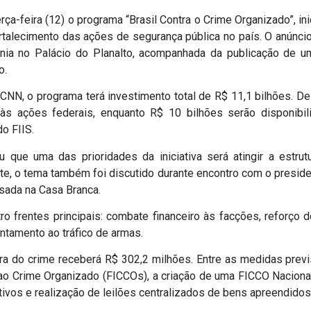
rça-feira (12) o programa “Brasil Contra o Crime Organizado”, in
talecimento das ações de segurança pública no país. O anúncio
ônia no Palácio do Planalto, acompanhada da publicação de um
o.
NN, o programa terá investimento total de R$ 11,1 bilhões. D
às ações federais, enquanto R$ 10 bilhões serão disponibi
o FIIS.
u que uma das prioridades da iniciativa será atingir a estrut
te, o tema também foi discutido durante encontro com o presid
sada na Casa Branca.
ro frentes principais: combate financeiro às facções, reforço 
ntamento ao tráfico de armas.
eira do crime receberá R$ 302,2 milhões. Entre as medidas prev
o Crime Organizado (FICCOs), a criação de uma FICCO Nacional
ivos e realização de leilões centralizados de bens apreendidos