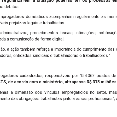
regularizarem a situação poderão ter os processos en
os débitos.
 empregadores domésticos acompanhem regularmente as mens
veis prejuízos legais e trabalhistas.
dministrativos, procedimentos fiscais, intimações, notificaç
oda a comunicação de forma digital.
ação, a ação também reforça a importância do cumprimento das o
res, entidades sindicais e trabalhadoras e trabalhadores.”
regadores cadastrados, responsáveis por 154.063 postos de
TS, de acordo com o ministério, ultrapassa R$ 375 milhões
enas a dimensão dos vínculos empregatícios no setor, ma
ento das obrigações trabalhistas junto a esses profissionais”, 