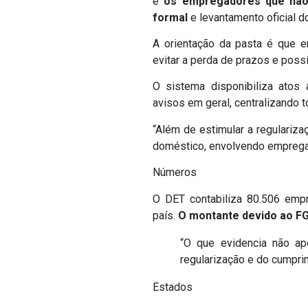
e
os empregadores que não 
formal
e levantamento oficial d
A orientação da pasta é que
evitar a perda de prazos e possí
O sistema disponibiliza atos a
avisos em geral, centralizando t
“Além de estimular a regulariz
doméstico, envolvendo empregado
Números
O DET contabiliza 80.506 emp
país.
O montante devido ao FG
“O que evidencia não ap
regularização e do cumprim
Estados