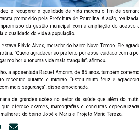
tidez e recuperar a qualidade de vida marcou o fim de seman
tarata promovido pela Prefeitura de Petrolina. A ação, realizada
compromisso da gestão municipal com a ampliação do acesso 
a e qualidade de vida à população.
 estava Flávio Alves, morador do bairro Novo Tempo. Ele agrade
a rotina. “Quero agradecer ao prefeito por esse cuidado com a p
ar melhor e ter uma vida mais tranquila”, afirmou.
elho, a aposentada Raquel Amorim, de 85 anos, também comemor
o recebido durante o mutirão. “Estou muito feliz e agradeci
 com mais segurança”, disse emocionada.
mana de grandes ações no setor da saúde que além do mutirã
, que oferece exames, mamografias e consultas especializadas
 mulheres do bairro José e Maria e Projeto Maria Tereza.