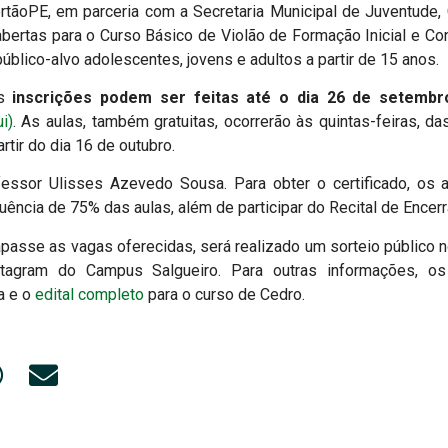
tãoPE, em parceria com a Secretaria Municipal de Juventude, 
abertas para o Curso Básico de Violão de Formação Inicial e Con
úblico-alvo adolescentes, jovens e adultos a partir de 15 anos.
as
inscrições podem ser feitas até o dia 26 de setembr
i)
. As aulas, também gratuitas, ocorrerão às quintas-feiras, 
tir do dia 16 de outubro.
fessor Ulisses Azevedo Sousa. Para obter o certificado, os a
ência de 75% das aulas, além de participar do Recital de Encer
apasse as vagas oferecidas, será realizado um sorteio público 
stagram do Campus Salgueiro. Para outras informações, o
a e o
edital completo
para o curso de Cedro.