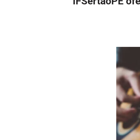
IFSertãoPE ofe