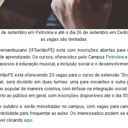
30 de setembro em Petrolina e até o dia 26 de setembro em Ced
as vagas são limitadas.
Pernambucano (IFSertãoPE) está com inscrições abertas para d
 de aprendizado.
Os cursos, oferecidos pelo Campus
Petrolina
e
esso à educação musical, a inclusão social e o desenvolviment
rtãoPE está oferecendo 20 vagas para o curso de extensão “Ensi
al, será dividido em duas turmas: uma para iniciantes e outra 
ão popular de maneira coletiva, com ênfase na integração socia
rto ao público em geral, com inscrições disponíveis até o dia 
 outubro e serão ministradas no campus, com vagas para cand
ibilidade para frequentar as aulas. Os interessados podem se 
vel clicando
aqui
.