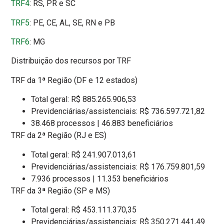
TRF4
: RS, PR e SC
TRF5
: PE, CE, AL, SE, RN e PB
TRF6
: MG
Distribuição dos recursos por TRF
TRF da 1ª Região (DF e 12 estados)
Total geral: R$ 885.265.906,53
Previdenciárias/assistenciais: R$ 736.597.721,82
38.468 processos | 46.883 beneficiários
TRF da 2ª Região (RJ e ES)
Total geral: R$ 241.907.013,61
Previdenciárias/assistenciais: R$ 176.759.801,59
7.936 processos | 11.353 beneficiários
TRF da 3ª Região (SP e MS)
Total geral: R$ 453.111.370,35
Previdenciárias/assistenciais: R$ 350.271.441,49