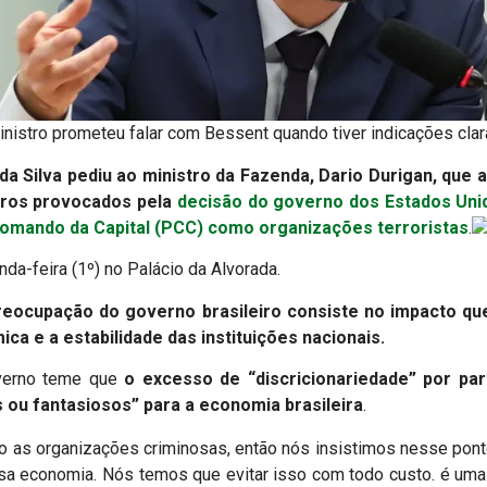
nistro prometeu falar com Bessent quando tiver indicações cla
 da Silva pediu ao ministro da Fazenda, Dario Durigan, que a
iros provocados pela
decisão do governo dos Estados Uni
Comando da Capital (PCC) como organizações terroristas
.
da-feira (1º) no Palácio da Alvorada.
preocupação do governo brasileiro consiste no impacto q
ca e a estabilidade das instituições nacionais.
overno teme que
o excesso de “discricionariedade” por p
s ou fantasiosos” para a economia brasileira
.
as organizações criminosas, então nós insistimos nesse ponto 
ssa economia. Nós temos que evitar isso com todo custo. é uma 