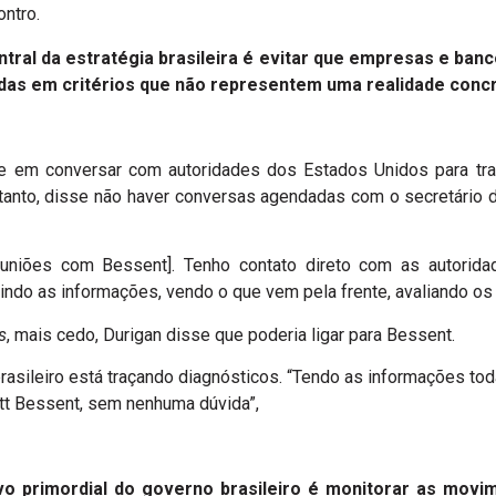
ontro.
ntral da estratégia brasileira é evitar que empresas e ban
das em critérios que não representem uma realidade concr
sse em conversar com autoridades dos Estados Unidos para tra
entanto, disse não haver conversas agendadas com o secretário 
uniões com Bessent]. Tenho contato direto com as autorida
nindo as informações, vendo o que vem pela frente, avaliando os
s
, mais cedo, Durigan disse que poderia ligar para Bessent.
rasileiro está traçando diagnósticos. “Tendo as informações toda
ott Bessent, sem nenhuma dúvida”,
vo primordial do governo brasileiro é monitorar as mo