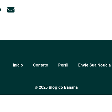
Início
Contato
Perfil
Envie Sua Notícia
© 2025 Blog do Banana
 e análises de Petrolina e região, sempre com o compromisso d
over o diálogo em nossa comunidade. Todos os direitos reserv