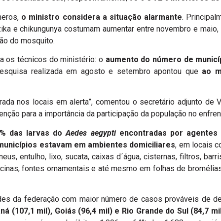
meros,
o ministro considera a situação alarmante
. Principal
ika e chikungunya costumam aumentar entre novembro e maio, 
ção do mosquito.
a os técnicos do ministério: o
aumento do número de municíp
esquisa realizada em agosto e setembro apontou que
ao me
rada nos locais em alerta”, comentou o secretário adjunto de 
enção para a importância da participação da população no enfre
0% das larvas do
Aedes aegypti
encontradas por agentes
 municípios estavam em ambientes domiciliares
, em locais c
s, entulho, lixo, sucata, caixas d´água, cisternas, filtros, barri
cinas, fontes ornamentais e até mesmo em folhas de bromélia
ades da federação com maior número de casos prováveis de 
ná (107,1 mil), Goiás (96,4 mil) e Rio Grande do Sul (84,7 mi