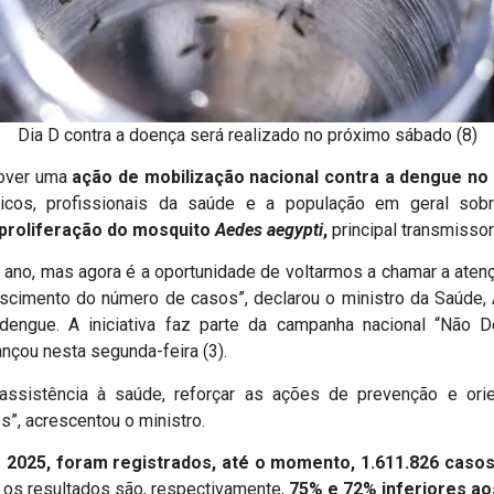
Dia D contra a doença será realizado no próximo sábado (8)
mover uma
ação de mobilização nacional contra a dengue no
licos, profissionais da saúde e a população em geral so
proliferação do mosquito
Aedes aegypti
,
principal transmissor
o ano, mas agora é a oportunidade de voltarmos a chamar a aten
escimento do número de casos”, declarou o ministro da Saúde, 
 dengue. A iniciativa faz parte da campanha nacional “Não 
ançou nesta segunda-feira (3).
assistência à saúde, reforçar as ações de prevenção e orie
s”, acrescentou o ministro.
2025, foram registrados, até o momento, 1.611.826 casos
, os resultados são, respectivamente,
75% e 72% inferiores a