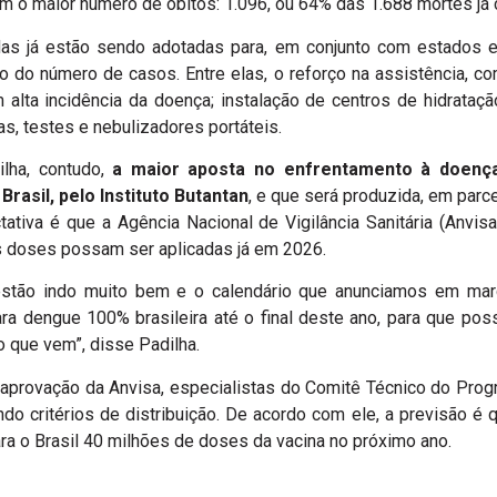
 o maior número de óbitos: 1.096, ou 64% das 1.688 mortes já 
das já estão sendo adotadas para, em conjunto com estados e 
 do número de casos. Entre elas, o reforço na assistência, c
lta incidência da doença; instalação de centros de hidrataçã
as, testes e nebulizadores portáteis.
lha, contudo,
a maior aposta no enfrentamento à doença
rasil, pelo Instituto Butantan
, e que será produzida, em parce
ativa é que a Agência Nacional de Vigilância Sanitária (Anvis
as doses possam ser aplicadas já em 2026.
estão indo muito bem e o calendário que anunciamos em mar
ara dengue 100% brasileira até o final deste ano, para que p
o que vem”, disse Padilha.
 aprovação da Anvisa, especialistas do Comitê Técnico do Prog
indo critérios de distribuição. De acordo com ele, a previsão é
ra o Brasil 40 milhões de doses da vacina no próximo ano.