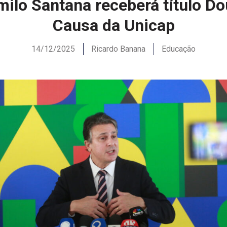
milo Santana receberá título Do
Causa da Unicap
14/12/2025
Ricardo Banana
Educação