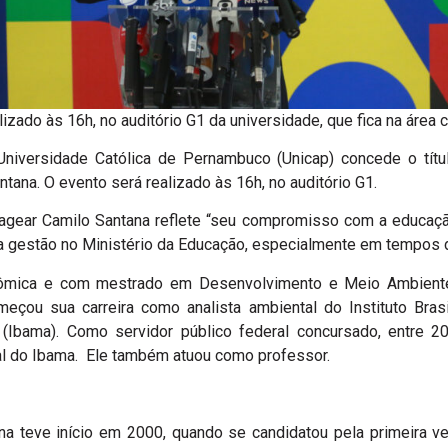
izado às 16h, no auditório G1 da universidade, que fica na área 
a Universidade Católica de Pernambuco (Unicap) concede o tít
tana. O evento será realizado às 16h, no auditório G1.
gear Camilo Santana reflete “seu compromisso com a educaçã
a gestão no Ministério da Educação, especialmente em tempos d
ômica e com mestrado em Desenvolvimento e Meio Ambiente 
meçou sua carreira como analista ambiental do Instituto Bra
 (Ibama). Como servidor público federal concursado, entre 
al do Ibama. Ele também atuou como professor.
ana teve início em 2000, quando se candidatou pela primeira ve