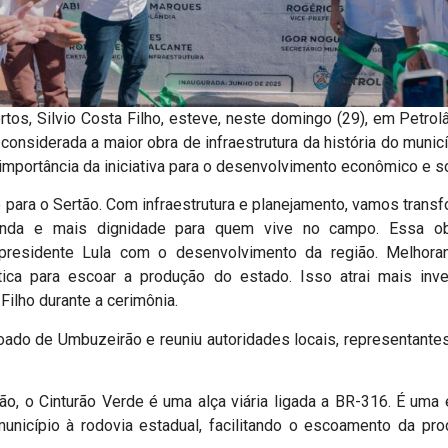
tos, Silvio Costa Filho, esteve, neste domingo (29), em Petro
 considerada a maior obra de infraestrutura da história do munic
importância da iniciativa para o desenvolvimento econômico e so
para o Sertão. Com infraestrutura e planejamento, vamos transf
enda e mais dignidade para quem vive no campo. Essa obr
esidente Lula com o desenvolvimento da região. Melhorand
ica para escoar a produção do estado. Isso atrai mais inv
Filho durante a cerimônia.
ado de Umbuzeirão e reuniu autoridades locais, representantes 
, o Cinturão Verde é uma alça viária ligada a BR-316. É uma 
unicípio à rodovia estadual, facilitando o escoamento da pro