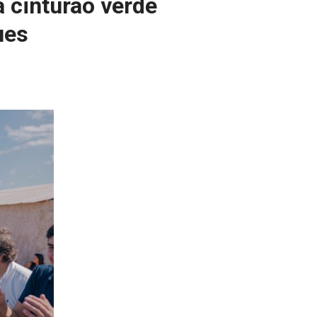
a cinturão verde
ues