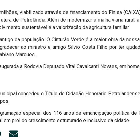
ilhões, viabilizado através de financiamento do Finisa (CAIXA
trutura de Petrolândia. Além de modernizar a malha viária rural,
imento sustentável e a valorização da agricultura familiar.
ntigo da população. O Cinturão Verde é a maior obra da nossa h
agradecer ao ministro e amigo Silvio Costa Filho por ter aju
 Fabiano Marques.
naugurada a Rodovia Deputado Vital Cavalcanti Novaes, em hom
icipal concedeu o Título de Cidadão Honorário Petrolandense a
mpos.
gramação especial dos 116 anos de emancipação política de Pe
l em prol do crescimento estruturado e inclusivo da cidade.