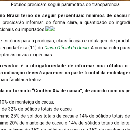
Rótulos precisam seguir parâmetros de transparência
no Brasil terão de seguir percentuais mínimos de cacau 
 precisarão informar, de forma clara, a quantidade do ingred
cionais ou importados.
ne critérios para a produção, classificação e rotulagem de produ
segunda-feira (11) do
Diário Oficial da União
. A norma entra pass
aptar às novas exigências.
revistos é a obrigatoriedade de informar nos rótulos o 
, a indicação deverá aparecer na parte frontal da embalag
a facilitar a leitura.
da no formato “Contém X% de cacau”, de acordo com os per
10% de manteiga de cacau;
de 32% de sólidos totais de cacau;
nimo 25% de sólidos totais de cacau e 14% de sólidos totais de 
imo 20% de manteiga de cacau e 14% de sólidos totais de leite
ura:
mínimo de 15% de sólidos de cacau ou 15% de manteiga de