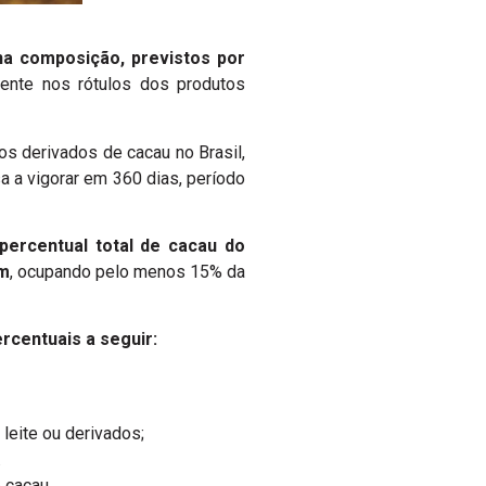
na composição, previstos por
iente nos rótulos dos produtos
tos derivados de cacau no Brasil,
a a vigorar em 360 dias, período
percentual total de cacau do
em
, ocupando pelo menos 15% da
centuais a seguir:
leite ou derivados;
.
 cacau.