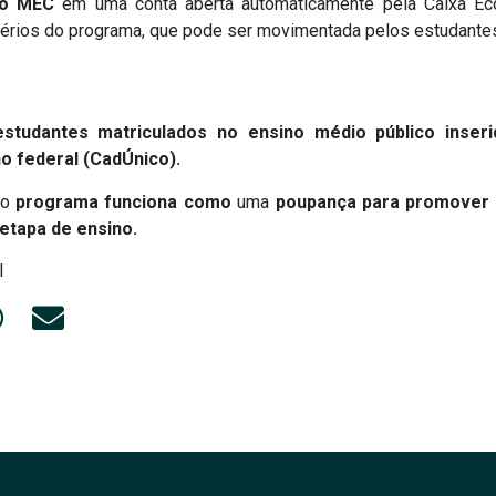
lo MEC
em uma conta aberta automaticamente pela Caixa E
érios do programa, que pode ser movimentada pelos estudante
studantes matriculados no ensino médio público inser
o federal (CadÚnico).
 o
programa funciona como
uma
poupança para promover 
etapa de ensino.
l