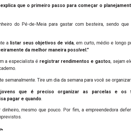
 explica que o primeiro passo para começar o planejamento
nheiro do Pé-de-Meia para gastar com besteira, sendo qu
nte a
listar seus objetivos de vida
, em curto, médio e longo p
ceiramente da melhor maneira possível.”
m a especialista é
registrar
rendimentos e gastos
, sejam el
caderno.
e semanalmente. Tire um dia da semana para você se organizar”,
 jovens que é
preciso organizar as parcelas e os 
isa pagar e quando
.
ar dinheiro, mesmo que pouco. Por fim, a empreendedora def
mprevistos.
s