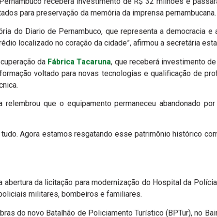
e Pernambuco receberá investimento de R$ 32 milhões e passará 
ltados para preservação da memória da imprensa pernambucana.
stória do Diario de Pernambuco, que representa a democracia e 
dio localizado no coração da cidade”, afirmou a secretária esta
recuperação da
Fábrica Tacaruna
, que receberá investimento d
ormação voltado para novas tecnologias e qualificação de pro
cnica.
ra relembrou que o equipamento permaneceu abandonado por 
tudo. Agora estamos resgatando esse patrimônio histórico com 
 abertura da licitação para modernização do Hospital da Polícia
oliciais militares, bombeiros e familiares.
as do novo Batalhão de Policiamento Turístico (BPTur), no Bair