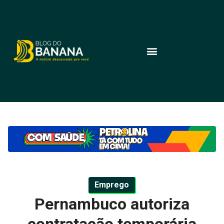
Emprego
Pernambuco autoriza
contratação temporária