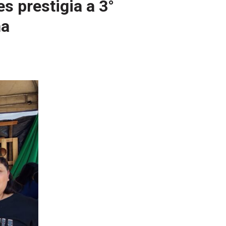
s prestigia a 3°
na