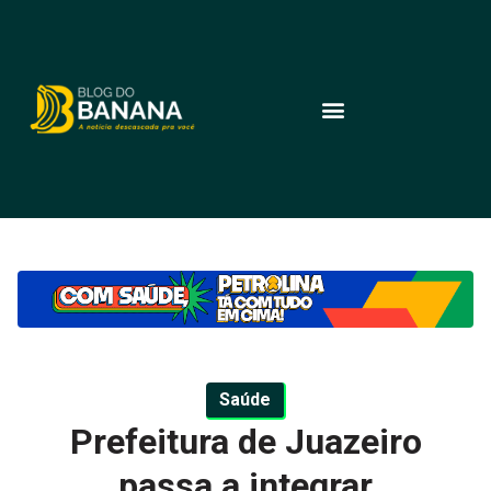
Saúde
Prefeitura de Juazeiro
passa a integrar