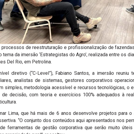
s processos de reestruturação e profissionalização de fazendas
o tema da imersão ‘Estrategistas do Agro’, realizada entre os dia
tes Del Rio, em Petrolina.
ível diretivo (“C-Level”), Fabiano Santos, a imersão reuniu t
ares, analistas de sistemas, gestores corporativos operacio
 simples, metodologia acessível e recursos tecnológicas, o e
 de decisão, com teoria e exercícios 100% adequados à real
icultura.
amar Lima, que há mais de 6 anos desenvolve projetos para o 
assertiva. “O conjunto dos conteúdos aqui apresentados nos pe
 de ferramentas de gestão corporativa que serão muito úteis