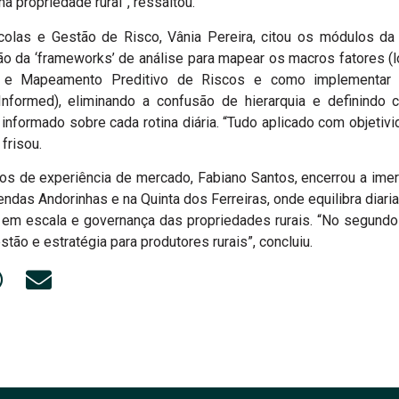
a propriedade rural”, ressaltou.
colas e Gestão de Risco, Vânia Pereira, citou os módulos da 
o da ‘frameworks’ de análise para mapear os macros fatores (lo
l e Mapeamento Preditivo de Riscos e como implementar a
d Informed), eliminando a confusão de hierarquia e definind
nformado sobre cada rotina diária. “Tudo aplicado com objetiv
frisou.
os de experiência de mercado, Fabiano Santos, encerrou a imer
ndas Andorinhas e na Quinta dos Ferreiras, onde equilibra dia
o em escala e governança das propriedades rurais. “No segundo
stão e estratégia para produtores rurais”, concluiu.