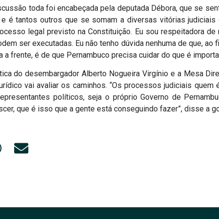
scussão toda foi encabeçada pela deputada Débora, que se sent
o e é tantos outros que se somam a diversas vitórias judiciai
processo legal previsto na Constituição. Eu sou respeitadora d
dem ser executadas. Eu não tenho dúvida nenhuma de que, ao fin
a a frente, é de que Pernambuco precisa cuidar do que é importan
ca do desembargador Alberto Nogueira Virgínio e a Mesa Diret
rídico vai avaliar os caminhos. “Os processos judiciais quem 
epresentantes políticos, seja o próprio Governo de Pernamb
scer, que é isso que a gente está conseguindo fazer”, disse a g