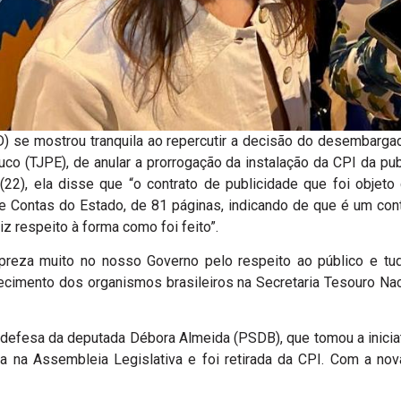
) se mostrou tranquila ao repercutir a decisão do desembargado
co (TJPE), de anular a prorrogação da instalação da CPI da publ
 (22), ela disse que “o contrato de publicidade que foi objet
 de Contas do Estado, de 81 páginas, indicando de que é um cont
z respeito à forma como foi feito”.
 preza muito no nosso Governo pelo respeito ao público e tu
ecimento dos organismos brasileiros na Secretaria Tesouro Nac
efesa da deputada Débora Almeida (PSDB), que tomou a iniciati
da na Assembleia Legislativa e foi retirada da CPI. Com a no