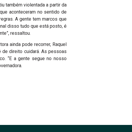
iu também violentada a partir da
s que aconteceram no sentido de
e regras. A gente tem marcos que
al disso tudo que está posto, é
te”, ressaltou.
ora ainda pode recorrer, Raquel
é de direito cuidará. As pessoas
uco. “E a gente segue no nosso
overnadora.