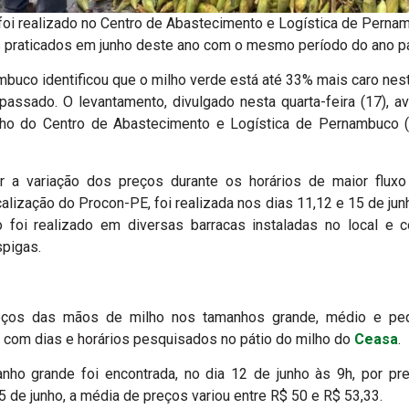
oi realizado no Centro de Abastecimento e Logística de Perna
 praticados em junho deste ano com o mesmo período do ano 
uco identificou que o milho verde está até 33% mais caro ne
ssado. O levantamento, divulgado nesta quarta-feira (17), av
lho do Centro de Abastecimento e Logística de Pernambuco (C
 a variação dos preços durante os horários de maior fluxo
alização do Procon-PE, foi realizada nos dias 11,12 e 15 de junh
 foi realizado em diversas barracas instaladas no local e
spigas.
eços das mãos de milho nos tamanhos grande, médio e peq
o com dias e horários pesquisados no pátio do milho do
Ceasa
.
ho grande foi encontrada, no dia 12 de junho às 9h, por p
5 de junho, a média de preços variou entre R$ 50 e R$ 53,33.