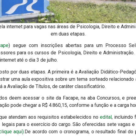
la internet para vagas nas áreas de Psicologia, Direito e Admini
em duas etapas.
cape
) segue com inscrições abertas para um Processo Sele
essores para os cursos de Psicologia, Direito e Administração.
ternet até o dia 3 de julho.
to por duas etapas. A primeira é a Avaliação Didático-Pedagóg
strar uma aula expositiva sobre um tema sorteado relacionado
a Avaliação de Títulos, de caráter classificatório.
ados deem acessar o site da Facape, na aba Concursos, e pre
ção pode chegar a R$ 4.860,15, conforme a função e a carga horá
 que atendam aos requisitos estabelecidos no
edital
, incluindo
legais para o exercício do cargo. São oferecidas sete vagas e
clique aqui).
De acordo com o cronograma, o resultado final do 