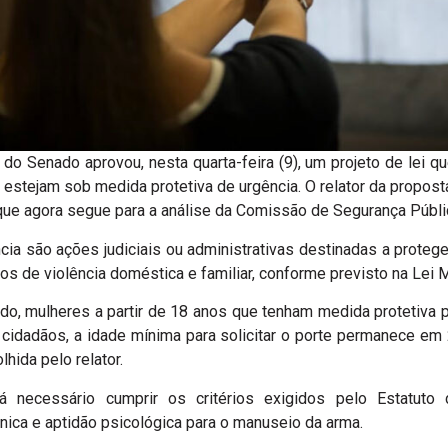
o Senado aprovou, nesta quarta-feira (9), um projeto de lei qu
estejam sob medida protetiva de urgência. O relator da propos
 que agora segue para a análise da Comissão de Segurança Públi
cia são ações judiciais ou administrativas destinadas a proteg
s de violência doméstica e familiar, conforme previsto na Lei 
o, mulheres a partir de 18 anos que tenham medida protetiva po
cidadãos, a idade mínima para solicitar o porte permanece e
hida pelo relator.
rá necessário cumprir os critérios exigidos pelo Estatuto
ica e aptidão psicológica para o manuseio da arma.