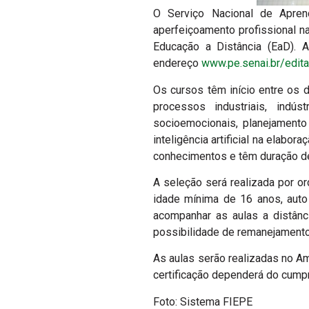
O Serviço Nacional de Aprend
aperfeiçoamento profissional n
Educação a Distância (EaD). A
endereço
www.pe.senai.br/edita
Os cursos têm início entre os 
processos industriais, indús
socioemocionais, planejament
inteligência artificial na elabo
conhecimentos e têm duração d
A seleção será realizada por o
idade mínima de 16 anos, auto
acompanhar as aulas a distânc
possibilidade de remanejament
As aulas serão realizadas no A
certificação dependerá do cumpr
Foto: Sistema FIEPE