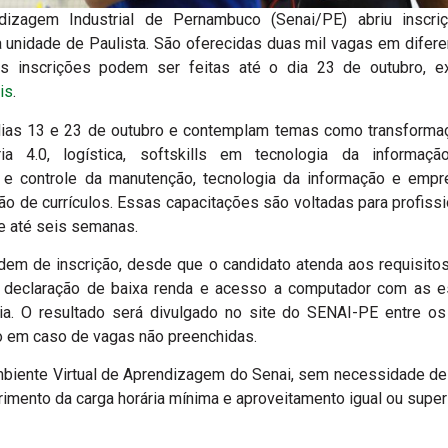
izagem Industrial de Pernambuco (Senai/PE) abriu inscri
a unidade de Paulista. São oferecidas duas mil vagas em difere
s inscrições podem ser feitas até o dia 23 de outubro, ex
is
.
dias 13 e 23 de outubro e contemplam temas como transformaçã
tria 4.0, logística, softskills em tecnologia da informaç
o e controle da manutenção, tecnologia da informação e emp
ração de currículos. Essas capacitações são voltadas para profi
e até seis semanas.
rdem de inscrição, desde que o candidato atenda aos requisito
 declaração de baixa renda e acesso a computador com as e
ia. O resultado será divulgado no site do SENAI-PE entre o
o em caso de vagas não preenchidas.
mbiente Virtual de Aprendizagem do Senai, sem necessidade de
imento da carga horária mínima e aproveitamento igual ou super