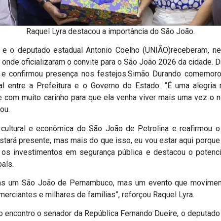
Raquel Lyra destacou a importância do São João.
 e o deputado estadual Antonio Coelho (UNIÃO)receberam, ne
, onde oficializaram o convite para o São João 2026 da cidade. D
to e confirmou presença nos festejos.Simão Durando comemor
nal entre a Prefeitura e o Governo do Estado. “É uma alegri
e com muito carinho para que ela venha viver mais uma vez o 
ou.
 cultural e econômica do São João de Petrolina e reafirmou 
estará presente, mas mais do que isso, eu vou estar aqui porque 
s investimentos em segurança pública e destacou o potencial
país.
enas um São João de Pernambuco, mas um evento que movimen
omerciantes e milhares de famílias”, reforçou Raquel Lyra.
encontro o senador da República Fernando Dueire, o deputado fe