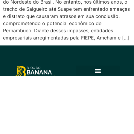
do Nordeste do Brasil. No entanto, nos últimos anos, o
trecho de Salgueiro até Suape tem enfrentado ameaças
e distrato que causaram atrasos em sua conclusão,
comprometendo o potencial econômico de
Pernambuco. Diante desses impasses, entidades
empresariais arregimentadas pela FIEPE, Amcham e […]
© 2025 Blog do Banana
Acompanhe as principais notícias e análises de Petrolina e
região, sempre com o compromisso de levar informação
de qualidade e promover o diálogo em nossa comunidade.