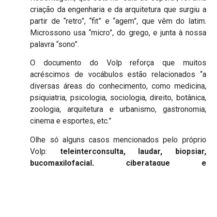
criação da engenharia e da arquitetura que surgiu a
partir de “retro”, “fit” e “agem”, que vêm do latim.
Microssono usa “micro”, do grego, e junta à nossa
palavra “sono”.
O documento do Volp reforça que muitos
acréscimos de vocábulos estão relacionados “a
diversas áreas do conhecimento, como medicina,
psiquiatria, psicologia, sociologia, direito, botânica,
zoologia, arquitetura e urbanismo, gastronomia,
cinema e esportes, etc.”
Olhe só alguns casos mencionados pelo próprio
Volp:
teleinterconsulta, laudar, biopsiar,
bucomaxilofacial, ciberataque e
cibersegurança.
Mas, lembre-se:
“A força linguística é muito maior do que