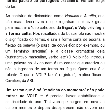
norma padrão do português brasileiro.
Ele tem força
de lei.
Ao contrário de dicionários como
Houaiss
e
Aurélio
, que
são mais descritivos e que registram inclusive gírias
para mostrar o “uso cotidiano da língua”,
o Volp privilegia
a forma culta.
Nos resultados de busca, ele não mostra
o significado do termo, e sim a forma certa de escrita, a
flexão da palavra (o plural de couve-flor, por exemplo, ou
um feminino irregular) e a classe gramatical dela
(substantivo masculino, verbo etc.).O Volp não introduz
uma palavra no léxico nem é um censor que autoriza ou
não o ingresso de um termo na língua. Quem cria é o
falante. O que o VOLP faz é registrar”, explica Ricardo
Cavalieri, da ABL.
Um termo que é só “modinha do momento” não pode
entrar no VOLP
— é preciso haver estabilidade e
continuidade de uso. “Palavras que surgem em novelas
ou em memes e depois desaparecem não devem ser