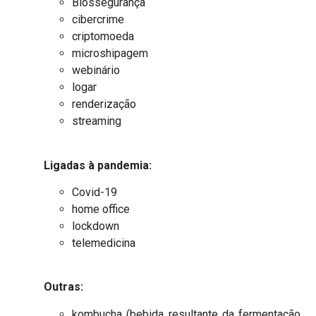
Biossegurança
cibercrime
criptomoeda
microshipagem
webinário
logar
renderização
streaming
Ligadas à pandemia:
Covid-19
home office
lockdown
telemedicina
Outras:
kombucha (bebida resultante da fermentação