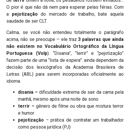
de
terrir
ontem à noite, os pesadelos fossem evitados…
O pior é que não dá nem para esperar pelas férias. Com
a
pejotização
do mercado de trabalho, bate aquela
saudade de ser CLT.
Calma, se você não entendeu totalmente o parágrafo
acima, não se preocupe — ele traz
3 palavras que ainda
não existem no Vocabulário Ortográfico da Língua
Portuguesa (Volp
).
“Disania”, “terrir” e “pejotização”
fazem parte de uma “lista de espera”:
ainda dependem da
decisão dos lexicógrafos da Academia Brasileira de
Letras (ABL) para serem incorporadas oficialmente ao
idioma.
disania –
dificuldade extrema de sair da cama pela
manhã, mesmo após uma noite de sono
terrir –
gênero de filme ou obra que mistura terror
e humor
pejotização
– prática de contratar um trabalhador
como pessoa jurídica (PJ)