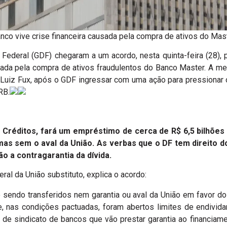
nco vive crise financeira causada pela compra de ativos do Mas
 Federal (GDF) chegaram a um acordo, nesta quinta-feira (28),
ausada pela compra de ativos fraudulentos do Banco Master. A med
 Luiz Fux, após o GDF ingressar com uma ação para pressionar o
RB.
 Créditos, fará um empréstimo de cerca de R$ 6,5 bilhões a
mas sem o aval da União. As verbas que o DF tem direito d
o a contragarantia da dívida.
al da União substituto, explica o acordo:
 sendo transferidos nem garantia ou aval da União em favor do 
e, nas condições pactuadas, foram abertos limites de endivida
 de sindicato de bancos que vão prestar garantia ao financiam