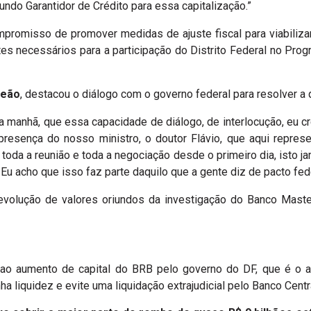
ndo Garantidor de Crédito para essa capitalização.”
romisso de promover medidas de ajuste fiscal para viabiliza
tes necessários para a participação do Distrito Federal no Pro
Leão
, destacou o diálogo com o governo federal para resolver a 
sa manhã, que essa capacidade de diálogo, de interlocução, eu c
presença do nosso ministro, o doutor Flávio, que aqui represe
da a reunião e toda a negociação desde o primeiro dia, isto ja
 Eu acho que isso faz parte daquilo que a gente diz de pacto fede
evolução de valores oriundos da investigação do Banco Master
ao aumento de capital do BRB pelo governo do DF, que é o aci
a liquidez e evite uma liquidação extrajudicial pelo Banco Centr