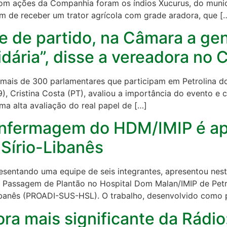
om ações da Companhia foram os índios Xucurus, do municí
am de receber um trator agrícola com grade aradora, que [
e de partido, na Câmara a gent
rtidária”, disse a vereadora n
 mais de 300 parlamentares que participam em Petrolina 
(29), Cristina Costa (PT), avaliou a importância do event
a alta avaliação do real papel de […]
 enfermagem do HDM/IMIP é a
Sírio-Libanês
esentando uma equipe de seis integrantes, apresentou nesta
a Passagem de Plantão no Hospital Dom Malan/IMIP de Petr
Libanês (PROADI-SUS-HSL). O trabalho, desenvolvido como
ra mais significante da Rádio