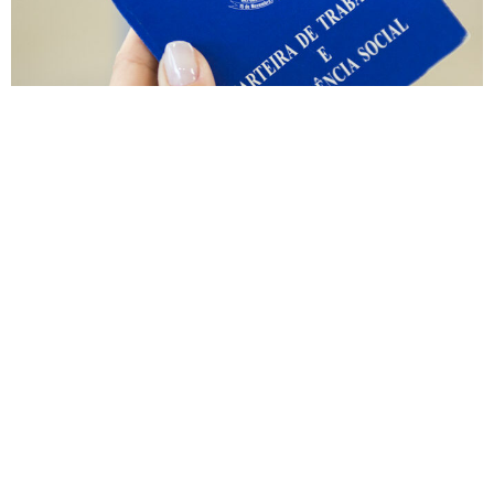
A Secretaria de Desenvolvimento Profissional e
Empreendedorismo, através das unidades da Agência
do Trabalho, disponibiliza vagas de emprego captadas
junto a empregadores no Sistema Nacional de Emprego
– SINE. A consulta de vagas de emprego e o
encaminhamento à empresa pode ser realizado de
forma online ou presencialmente, através das unidades
da Agência do Trabalho. […]